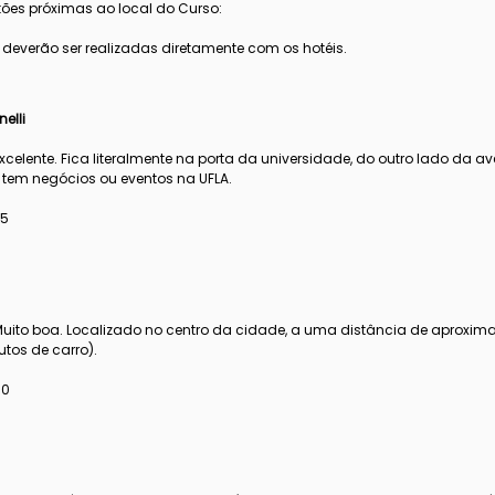
ões próximas ao local do Curso:
 deverão ser realizadas diretamente com os hotéis.
elli
Excelente. Fica literalmente na porta da universidade, do outro lado da 
tem negócios ou eventos na UFLA.
25
 Muito boa. Localizado no centro da cidade, a uma distância de aproxi
utos de carro).
00