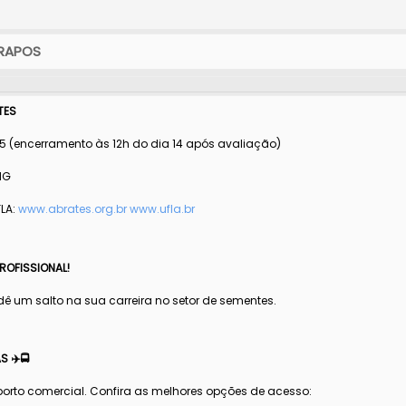
BRAPOS
TES
025 (encerramento às 12h do dia 14 após avaliação)
MG
FLA:
www.abrates.org.br
www.ufla.br
ROFISSIONAL!
ê um salto na sua carreira no setor de sementes.
 ✈️🚍
porto comercial. Confira as melhores opções de acesso: