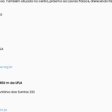
Boa. Também situado no centro, próximo ao Lavras Palace, oferecendo fá
00
LA
e.org.br
450 m da UFLA
Antônio dos Santos 232
om.br