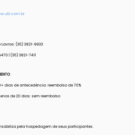
w.util.com.br
e Lavras: (35) 3821-9933
6470 | (35) 3821-7411
MENTO:
+ dias de antecedência: reembolso de 70%
nos de 20 dias: sem reembolso
nsabiliza pela hospedagem de seus participantes.