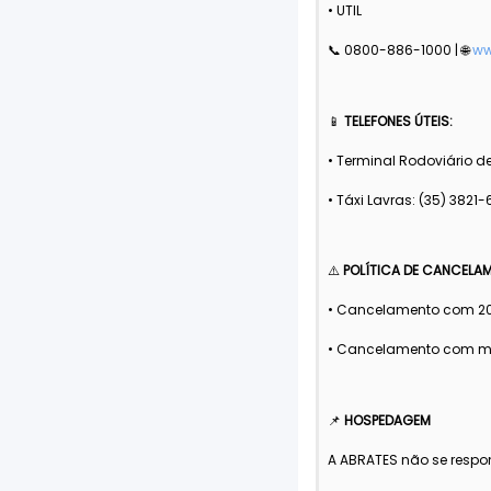
• UTIL
📞 0800-886-1000 | 🌐
ww
📱
TELEFONES ÚTEIS:
• Terminal Rodoviário d
• Táxi Lavras: (35) 3821-
⚠️
POLÍTICA DE CANCELA
• Cancelamento com 20
• Cancelamento com me
📌
HOSPEDAGEM
A ABRATES não se respo