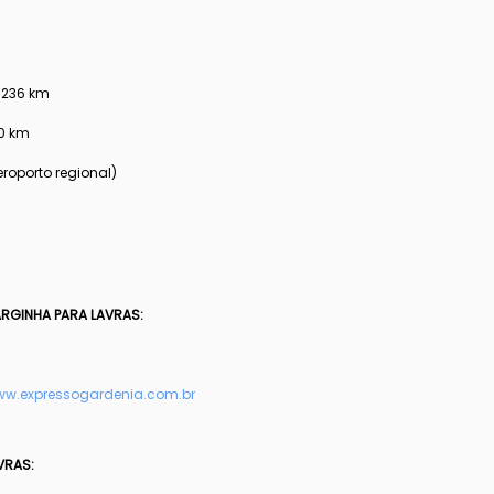
- 236 km
70 km
eroporto regional)
ARGINHA PARA LAVRAS:
w.expressogardenia.com.br
VRAS: