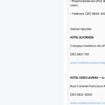
• Proximidade da UFLA: 
carro.
• Telefone: (35) 3829-41
Outras Opções:
HOTEL ALVORADA
Campus histórico da UF
(35) 3821-1110
www.hotelalvorada.faep
HOTEL OURO LAVRAS – a 
Rua Coronel Francisco 
(35) 3822-8300
www.hotelourolavras.c