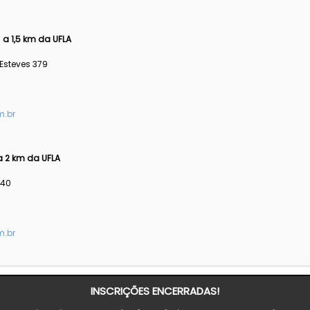
 a 1,5 km da UFLA
steves 379
m.br
a 2 km da UFLA
140
.br
INSCRIÇÕES ENCERRADAS!