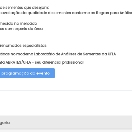
a de sementes que desejam:
 avaliação da qualidade de sementes conforme as Regras para Análises
onhecida no mercado
os com experts da área
renomados especialistas
ráticas no moderno Laboratório de Análises de Sementes da UFLA
ta ABRATES/UFLA - seu diferencial profissional!
 a programação do evento
goria