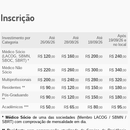
Inscrição
Após
Investimento por
Até
Até
Até
19/09/26 e
Categoria
26/06/26
28/08/26
18/09/26
no local
Médico Sócio
120
160
200
240
(LACOG, SBMN,
R$
R$
R$
R$
,00
,00
,00
,00
SBOC, SBRT) *
Médico Não
220
260
300
340
R$
R$
R$
R$
,00
,00
,00
,00
Sócio
200
240
280
320
Multiprofissionais
R$
R$
R$
R$
,00
,00
,00
,00
90
120
150
180
Residentes **
R$
R$
R$
R$
,00
,00
,00
,00
Pós-Graduando
90
120
150
180
R$
R$
R$
R$
,00
,00
,00
,00
**
50
65
80
95
Acadêmicos ***
R$
R$
R$
R$
,00
,00
,00
,00
* Médico Sócio
de uma das sociedades (Membro LACOG / SBMN /
SBRT) com comprovação de mensalidade em dia.