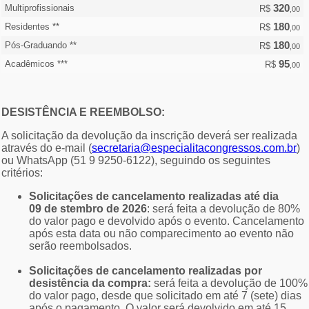
320
Multiprofissionais
R$
,00
180
Residentes **
R$
,00
180
Pós-Graduando **
R$
,00
95
Acadêmicos ***
R$
,00
DESISTÊNCIA E REEMBOLSO:
A solicitação da devolução da inscrição deverá ser realizada
através do e-mail (
secretaria@especialitacongressos.com.br
)
ou WhatsApp (51 9 9250-6122), seguindo os seguintes
critérios:
Solicitações de cancelamento realizadas até dia
09 de stembro de 2026
: será feita a devolução de 80%
do valor pago e devolvido após o evento. Cancelamento
após esta data ou não comparecimento ao evento não
serão reembolsados.
Solicitações de cancelamento realizadas por
desistência da compra:
será feita a devolução de 100%
do valor pago, desde que solicitado em até 7 (sete) dias
após o pagamento. O valor será devolvido em até 15