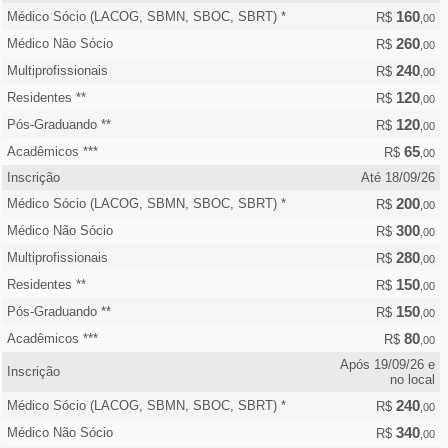
160
Médico Sócio (LACOG, SBMN, SBOC, SBRT) *
R$
,00
260
Médico Não Sócio
R$
,00
240
Multiprofissionais
R$
,00
120
Residentes **
R$
,00
120
Pós-Graduando **
R$
,00
65
Acadêmicos ***
R$
,00
Inscrição
Até 18/09/26
200
Médico Sócio (LACOG, SBMN, SBOC, SBRT) *
R$
,00
300
Médico Não Sócio
R$
,00
280
Multiprofissionais
R$
,00
150
Residentes **
R$
,00
150
Pós-Graduando **
R$
,00
80
Acadêmicos ***
R$
,00
Após 19/09/26 e
Inscrição
no local
240
Médico Sócio (LACOG, SBMN, SBOC, SBRT) *
R$
,00
340
Médico Não Sócio
R$
,00